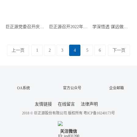
巨正源党委召开庆“七一”暨2022年度“两优一先”表彰大会
巨正源召开2022年党建党风廉政建设工作会议
学深悟透 谋远做实——巨正源迅速掀起学习贯彻党的十九届六中全会精神热潮
上一页
1
2
3
4
5
6
下一页
OA系统
官方公众号
企业邮箱
友情链接
在线留言
法律声明
2018 © 巨正源股份有限公司 版权所有
粤ICP备10240173号
关注微信
ID: jzy831200