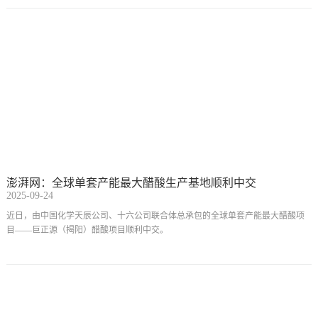
梦 劳动美——凝心铸魂跟党走 团结奋斗新征程”广东工人艺术团送文艺进企业走
进巨正源活动精彩上演。劳模、工匠、先进个人及一线职工代表超500人现场观看
了演出。
澎湃网：全球单套产能最大醋酸生产基地顺利中交
2025-09-24
近日，由中国化学天辰公司、十六公司联合体总承包的全球单套产能最大醋酸项
目——巨正源（揭阳）醋酸项目顺利中交。