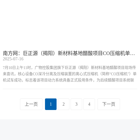
南方网：巨正源（揭阳）新材料基地醋酸项目CO压缩机单机试车成功
2025-07-16
7月10日上午11时，广物控股集团旗下巨正源（揭阳）新材料基地醋酸项目现场传
来喜讯，核心设备CO深冷分离及压缩装置的离心式压缩机（简称“CO压缩机”）单
机试车成功，标志着该项目动力系统具备正式投用条件，为后续醋酸项目系统联
合调试及全流程贯通奠定了坚实基础。
上一页
1
2
3
4
下一页