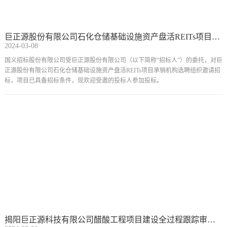
巨正源股份有限公司石化仓储基础设施资产盘活REITs项目承销机构选聘邀请公告
2024-03-08
国义招标股份有限公司受巨正源股份有限公司（以下简称“招标人”）的委托，对巨
正源股份有限公司石化仓储基础设施资产盘活REITs项目承销机构选聘组织邀请招
标，项目已具备招标条件，现欢迎受邀的投标人参加投标。
揭阳巨正源科技有限公司醋酸工程项目建设全过程跟踪审计服务邀请公告