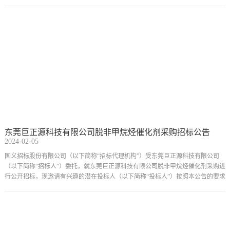
提出投标登记申请。
东莞巨正源科技有限公司脱非甲烷烃催化剂采购招标公告
2024-02-05
国义招标股份有限公司（以下简称“招标代理机构”）受东莞巨正源科技有限公司
（以下简称“招标人”）委托，就东莞巨正源科技有限公司脱非甲烷烃催化剂采购进
行公开招标，现邀请有兴趣的潜在投标人（以下简称“投标人”）按照本公告的要求
提出投标登记申请。