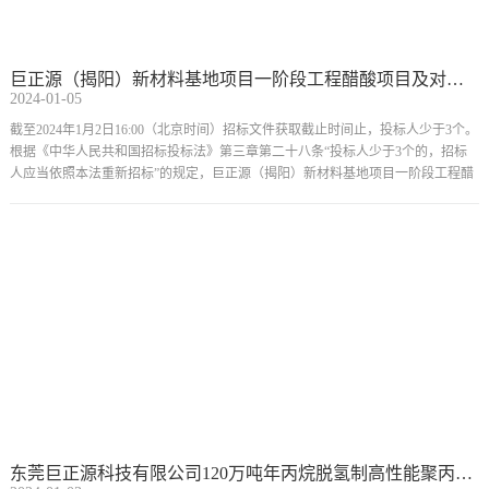
巨正源（揭阳）新材料基地项目一阶段工程醋酸项目及对应公配工程第三方质量监督服务（第二次）招标失败公告
2024-01-05
截至2024年1月2日16:00（北京时间）招标文件获取截止时间止，投标人少于3个。
根据《中华人民共和国招标投标法》第三章第二十八条“投标人少于3个的，招标
人应当依照本法重新招标”的规定，巨正源（揭阳）新材料基地项目一阶段工程醋
酸项目及对应公配工程第三方质量监督服务（第二次）招标宣告失败。
东莞巨正源科技有限公司120万吨年丙烷脱氢制高性能聚丙烯项目一、二期生产装置设备维护保运服务(2024-2028年度)中标公告