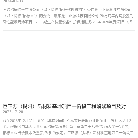
2024-01-03
国义招标股份有限公司（以下简称“招标代理机构”）受东莞巨正源科技有限公司
（以下简称“招标人”）的委托，就东莞巨正源科技有限公司120万吨年丙烷脱氢制
高性能聚丙烯项目一、二期生产装置设备维护保运服务(2024-2028年度)项目（招
标编号：0724-2320N2086097）进行国内公开招标。本项目的中标候选人公示已结
束。
巨正源（揭阳）新材料基地项目一阶段工程醋酸项目及对应公配工程第三方质量监督服务招标失败公告
2023-12-28
截至2023年12月25日16:00（北京时间）招标文件获取截止时间止，投标人少于3
个。根据《中华人民共和国招标投标法》第三章第二十八条“投标人少于3个的，
招标人应当依照本法重新招标”的规定，巨正源（揭阳）新材料基地项目一阶段工