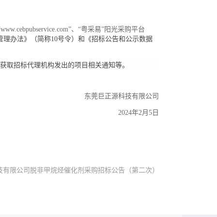
cebpubservice.com”、
“粤采易”阳光采购平台
管理办法》（简称
10号令）和《招标公告和公示数据
获取招标代理机构发出的项目相关通知等。
东莞巨正源科技有限公司
202
4
年
2
月
5
日
技有限公司脱非甲烷烃催化剂采购招标公告（第二次）