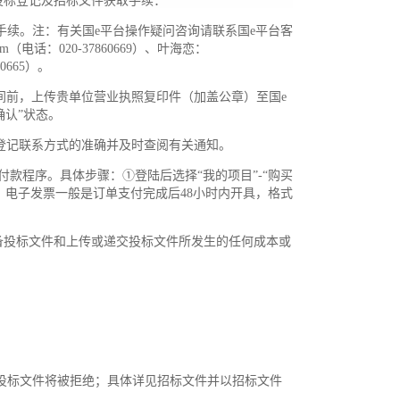
投标登记及招标文件获取手续：
办妥注册手续。注：有关国e平台操作疑问咨询请联系国e平台客
（电话：020-37860669）、叶海恋：
60665）。
间前，上传贵单位营业执照复印件（加盖公章）至国e
认”状态。
登记联系方式的准确并及时查阅有关通知。
付款程序。具体步骤：①登陆后选择“我的项目”-“购买
。电子发票一般是订单支付完成后48小时内开具，格式
备投标文件和上传或递交投标文件所发生的任何成本或
投标文件将被拒绝；具体详见招标文件并以招标文件