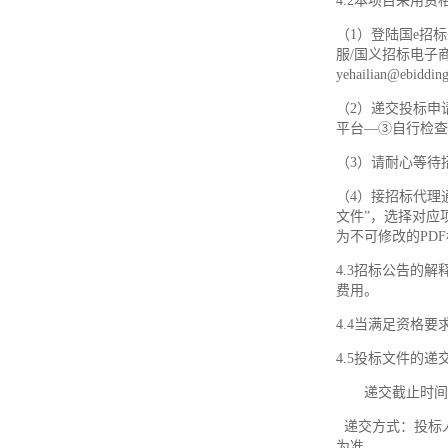
4.2本项目采用
（
1）登陆国e招标
服/国义招标电子商务
yehailian@ebi
（
2）递交投标申
平台—③自行检查
（
3）请耐心等待
（
4）接招标代理
文件”，选择对应
为不可修改的PD
4.3招标公告的
费用。
4.4当满足资格
4.5投标文件的递
递交截止时间
递交方式：投标
为准。