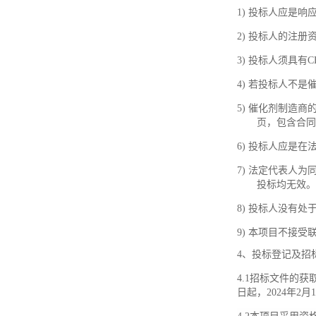
1)
投
标人应是响
2)
投标人
的
注册
3)
投标人须
具有
C
4)
若投标人不是
5)
催化剂制造商
页，包含合同
6)
投标人应是在
7)
法定代表人为
投标均无效。
8)
投标人没有处
9)
本项目不接受
4、投标登记及招
4.1招标文件的获
日起，2024年2月