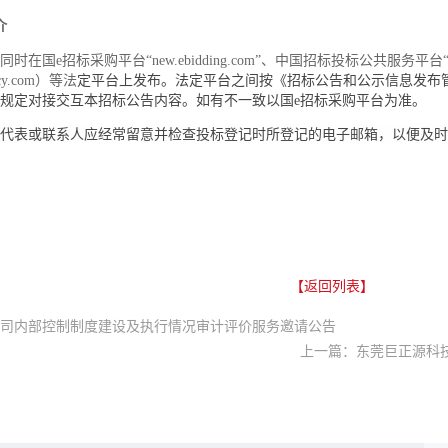
介
同时在国
e招标采购平台“new.ebidding.com”、中国招标投标公共服务平台“www.
cy.com
）
等法
定平台上发布。法定平台之间按《招标公告和公示信息发布
规定对接交互本招标公告内容。如有不一致以国e招标采购平台为准。
代表或联系人应经常留意并检查投标登记时所登记的电子邮箱，以便及时
【返回列表】
司内部控制制度建设及执行情况审计评价服务邀请公告
上一篇：东莞巨正源科