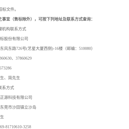
招标文件。
之事宜（售标除外），可按下列地址及联系方式查询：
理机构联系方式
标股份有限公司
东风东路
726号(艺星大厦西侧)-16楼（邮编：510080）
7860630、37860629
673286
生、简先生
联系方式
正源科技有限公司
东莞市沙田镇立沙岛
生
69-
81710610-3258