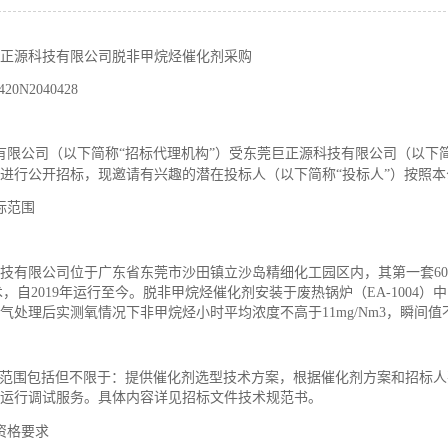
正源科技有限公司脱非甲烷烃催化剂采购
2420N2040428
有限公司（以下简称“招标代理机构”）受
东莞巨正源科技有限公司
（以下
进行公开招标，现邀请有兴趣的潜在投标人（以下简称
“投标人”）按照
标范围
技有限公司
位于
广东省东莞市沙田镇立沙岛精细化工园区
内，其第一套
60
术，自
2019
年运行至今。脱非甲烷烃催化剂安装于
废热锅炉（
EA-1004）
中
气处理后实测氧情况下非甲烷烃小时平均浓度不高于
11mg/Nm3
，瞬间值
范围
包括但不限于：
提供催化剂选型技术方案，根据催化剂方案和招标人
运行调试服务。
具体内容详见招标文件技术规范书。
资格要求