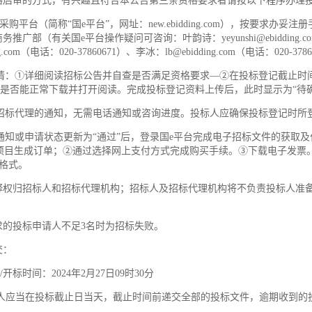
资格后审的方式，有兴趣且符合本公告第三条资格要求者请按以下程序办理
采购平台（简称“国e平台”，网址：new.ebidding.com），按要求
推广部（有关国e平台操作疑问可咨询：叶韵诗：yeyunshi@ebidding.com
dding.com（电话：020-37860671）、李冰：lb@ebidding.com（电话：020-378
请：①详细阅读招标公告并自查是否满足资格要求—②在投标登记截止时
是否能正常下载并打开阅读。完成投标登记资料上传后，此时显示为“待确
招标代理的通知，无需电话通知或咨询进度。投标人应确保投标登记时所
通知或申请状态更新为“通过”后，登录国e平台完成电子招标文件的获取及
项目生成订单；②通过选择网上支付方式完成购买手续。③下载电子发票
F格式。
解释权归招标人和招标代理机构；招标人及招标代理机构将不负责投标人准
要求的投标申请人不足3名时为招标失败。
交：
/开标时间：2024年2月27日09时30分
人应当在投标截止日当天，截止时间前递交全部的投标文件，逾期收到的