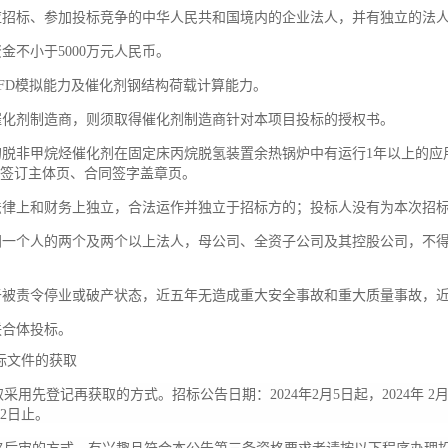
应招标、参加投标竞争的中华人民共和国境内的企业法人，并有独立的法
资金不小于
5000万元人民币。
FD
模拟能力及催化剂钢结构荷载计算能力
。
催化剂制造商，则须取得催化剂制造商针对本项目投标的授权书。
的脱非甲烷烃催化剂在固定床丙烷脱氢装置余热锅炉中有运行
1
年以上的应
签订主体页、合同签字盖章页
。
法律上和财务上独立，合法运作并独立于招标方的；投标人没有为本次招
同一个人的两个及两个以上法人，母公司、全资子公司及其控股公司，不
于被责令停业或破产状态
，
近五年无造成重大安全事故和重大质量事故
，
联合体投标。
标文件的获取
取采用先登记再获取的方式。招标公告日期：2024年2月5日起，2024年 2
12日止。