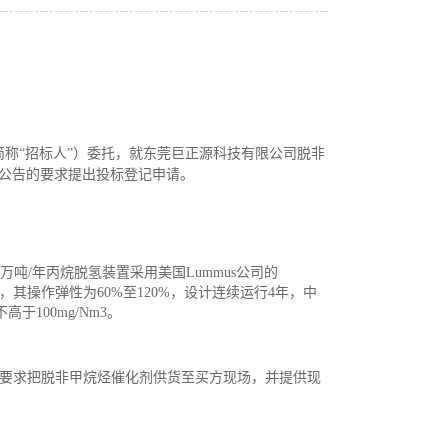
简称
“招标人”）委托，就
东莞巨正源科技有限公司脱非
本公告的要求提出
投标登记
申请。
万吨
/年
丙烷脱氢装置采用美国
Lummus
公司的
，其
操作弹性
为
60%
至
120%
，
设计连续运行
4
年，中
不高于
100mg/Nm3
。
要求把脱非甲烷烃催化剂供货至买方现场，
并提供现