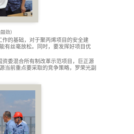
油鼓劲）
工作的基础，对于聚丙烯项目的安全建
能有丝
毫放
松。同时，要发挥好项目优
国资委混合所有制改革示范项目，巨正源
源当前重点要采取的竞争策略，罗荣光副