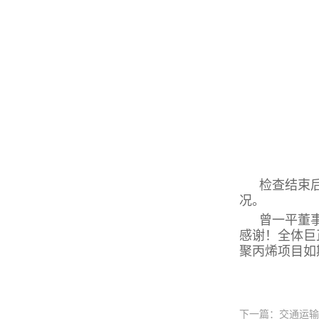
检查结束
况。
曾一平董
感谢！全体巨
聚丙烯项目如
下一篇：交通运输