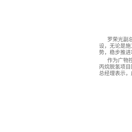
罗荣光副
设，无论是施
势，稳步推进
作为广物
丙烷脱氢项目
总经理表示，