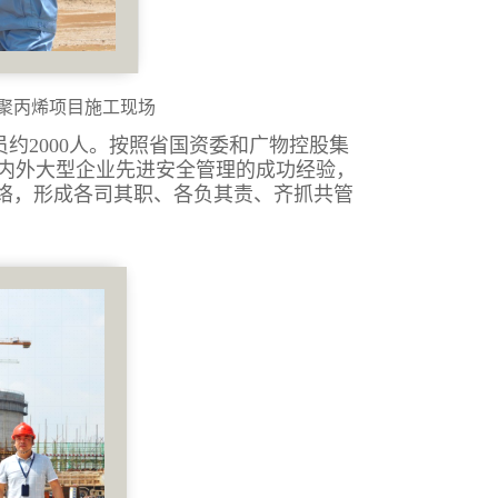
聚丙烯项目施工现场
约2000人。按照省国资委和广物控股集
内
外大型企业先进安全管理的成功经验，
络，形成各司其职、各负其责、齐抓共管