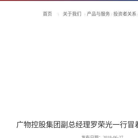
首页
关于我们
产品与服务
投资者关系
广物控股集团副总经理罗荣光一行冒
发布日期：2018-06-27