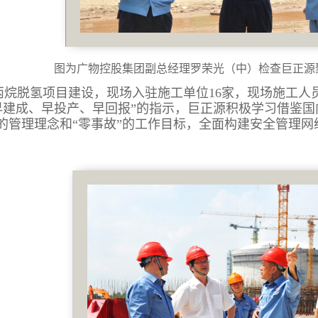
图为广物控股集团副总经理罗荣光（中）检查巨正源
丙烷脱氢项目建设，现场入驻施工单位16家，现场施工人员
早建成、早投产、早回报”的指示，巨正源积极学习借鉴国
”的管理理念和“零事故”的工作目标，全面构建安
全管理网