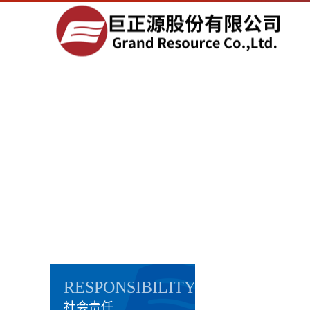
RESPONSIBILITY
社会责任