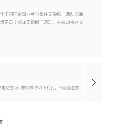
细化工园区企事业单位集体无偿献血活动的通
司组织员工参加无偿献血活动，共有20余名党
节走访慰问和安村90岁以上村民，公司党总支
页