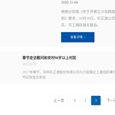
2020-11-04
根据沙田镇《关于开展立沙岛精
知》要求，10月30日，巨正源公
员、员工踊跃报名献血。
查看详情 >
春节走访慰问和安村90岁以上村民
2017-01-17
2017年春节，深圳巨正源股份有限公司与沙田镇企工委组织春
书记张宝业参加
上一页
1
2
3
下一