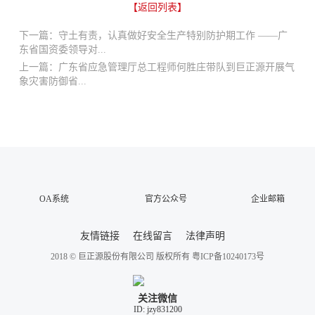
【返回列表】
下一篇：守土有责，认真做好安全生产特别防护期工作 ——广
东省国资委领导对...
上一篇：广东省应急管理厅总工程师何胜庄带队到巨正源开展气
象灾害防御省...
OA系统
官方公众号
企业邮箱
友情链接
在线留言
法律声明
2018 © 巨正源股份有限公司 版权所有
粤ICP备10240173号
关注微信
ID: jzy831200