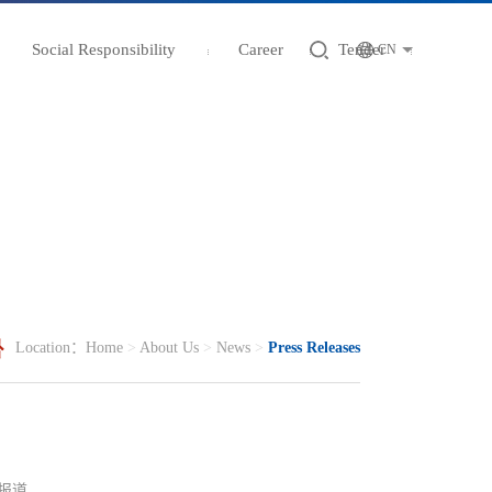
Social Responsibility
Career
Tender
CN
Location：
Home
>
About Us
>
News
>
Press Releases
报道