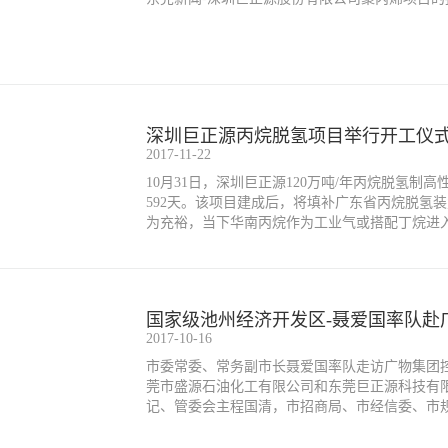
深圳巨正源丙烷脱氢项目举行开工仪
2017-11-22
10月31日，深圳巨正源120万吨/年丙烷脱氢
592天。该项目建成后，将填补广东省丙烷脱氢
为充裕，当下华南丙烷作为工业气或搭配丁烷进
成后，可更大程度的开发进口丙烷在华南地区的
国家级池州经济开发区-聂爱国率队赴
2017-10-16
市委常委、常务副市长聂爱国率队走访广物集团
莞市盛源石油化工有限公司和东莞巨正源科技有
记、管委会主程国清，市招商局、市经信委、市
宇陪同。