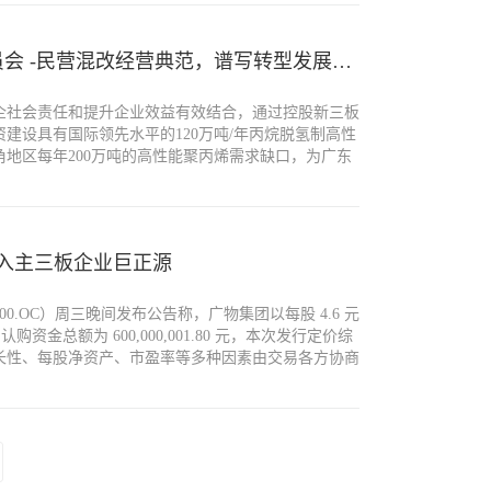
广东省人民政府国有资产监督管理委员会 -民营混改经营典范，谱写转型发展新篇章
企社会责任和提升企业效益有效结合，通过控股新三板
资建设具有国际领先水平的120万吨/年丙烷脱氢制高性
地区每年200万吨的高性能聚丙烯需求缺口，为广东
省经济社会发展做出贡献的同时，也将实现广物控股集
转型的战略目标，推动企业调整业务结构，实现脱虚向
入主三板企业巨正源
00.OC）周三晚间发布公告称，广物集团以每股 4.6 元
认购资金总额为 600,000,001.80 元，本次发行定价综
长性、每股净资产、市盈率等多种因素由交易各方协商