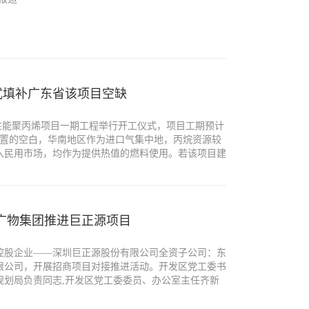
式填补广东省该项目空缺
制高性能聚丙烯项目一期工程举行开工仪式，项目工期预计
装置的空白，华南地区作为进口气集中地，丙烷资源较
入民用市场，均作为提供热值的燃料使用。若该项目建
利用价值。
广物集团推进巨正源项目
控股企业——深圳巨正源股份有限公司全资子公司：东
限公司，开展招商项目对接推进活动。开发区党工委书
规划局负责同志,开发区党工委委员、办公室主任齐新