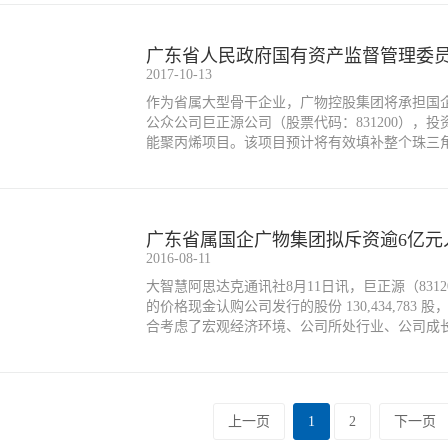
2017-10-13
作为省属大型骨干企业，广物控股集团将承担国
公众公司巨正源公司（股票代码：831200），投
能聚丙烯项目。该项目预计将有效填补整个珠三角
省轻工业产品提供质优价廉的原料供应，为广东
团由传统贸易型企业向贸工技一体化实体型企业
实、提质增效，一举多得。
广东省属国企广物集团拟斥资逾6亿元
2016-08-11
大智慧阿思达克通讯社8月11日讯，巨正源（8312
的价格现金认购公司发行的股份 130,434,783 股，
合考虑了宏观经济环境、公司所处行业、公司成
确定。
上一页
1
2
下一页