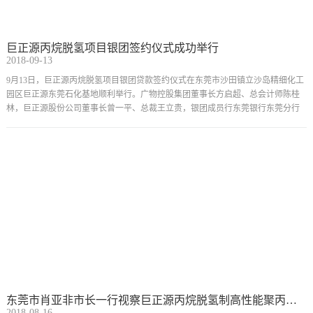
巨正源丙烷脱氢项目银团签约仪式成功举行
2018-09-13
​9月13日，巨正源丙烷脱氢项目银团贷款签约仪式在东莞市沙田镇立沙岛精细化工
园区巨正源东莞石化基地顺利举行。广物控股集团董事长方启超、总会计师陈桂
林，巨正源股份公司董事长曾一平、总裁王立贵，银团成员行东莞银行东莞分行
副行长温俊驹、建行广东省分行营业部副总经理陈丽华、广州农商行总行营业部
段炼副总经理，及巨正源股份、银团各成员行其他相关领导出席了签约仪式。
东莞市肖亚非市长一行视察巨正源丙烷脱氢制高性能聚丙烯项目施工现场
2018-08-16