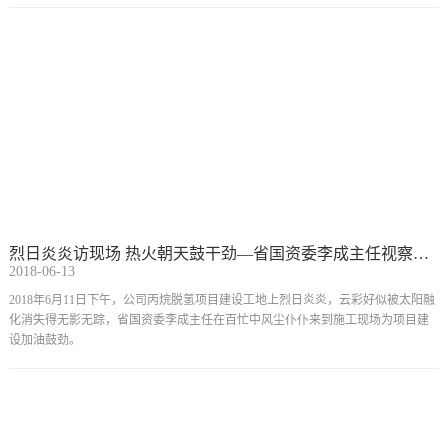
烈日炎炎访现场 热火朝天鼓干劲—省国资委李成主任视察巨正源丙烷脱氢项目施工现场
2018-06-13
2018年6月11日下午，公司丙烷脱氢项目建设工地上烈日炎炎，云彩好似被太阳融
化消失得无影无踪，省国资委李成主任在百忙中风尘仆仆来到施工现场为项目建
设加油鼓劲。