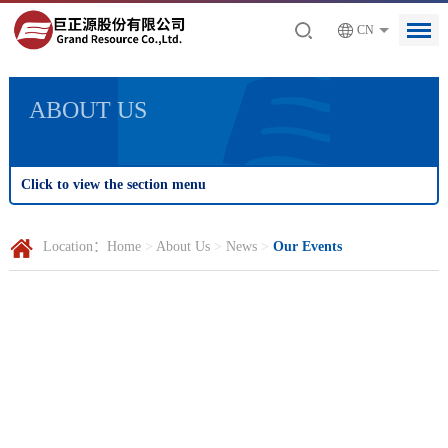
CN
ABOUT US
Click to view the section menu
Location：
Home
>
About Us
>
News
>
Our Events