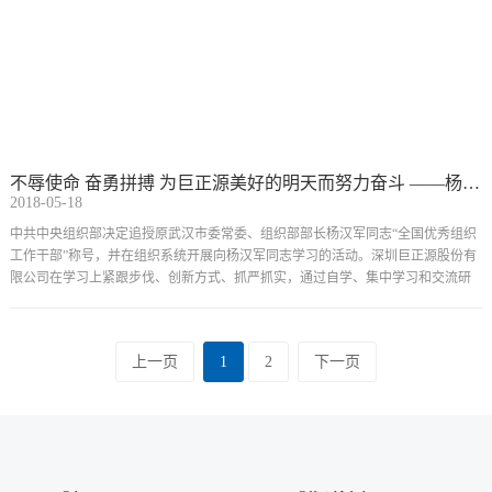
不辱使命 奋勇拼搏 为巨正源美好的明天而努力奋斗 ——杨汉军同志先进事迹在广大党员干部中引起强烈反响
2018-05-18
中共中央组织部决定追授原武汉市委常委、组织部部长杨汉军同志“全国优秀组织
工作干部”称号，并在组织系统开展向杨汉军同志学习的活动。深圳巨正源股份有
限公司在学习上紧跟步伐、创新方式、抓严抓实，通过自学、集中学习和交流研
讨等方式的综合运用，在公司上下掀起了一股学习先进、争当表率的高潮。
上一页
1
2
下一页