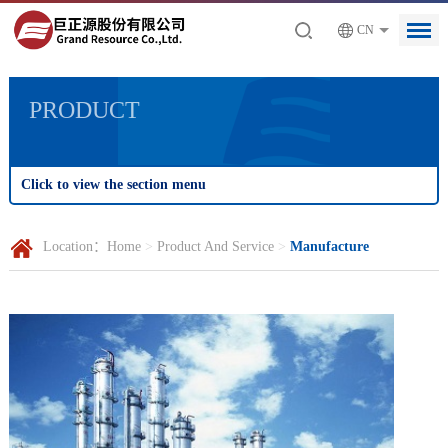
CN
PRODUCT
Click to view the section menu
Location：
Home
>
Product And Service
>
Manufacture