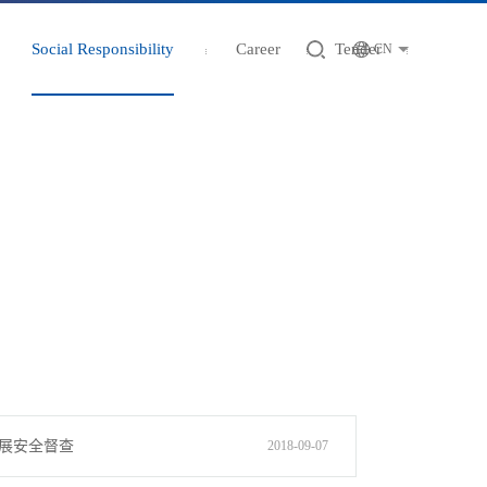
Social Responsibility
Career
Tender
CN
展安全督查
2018-09-07