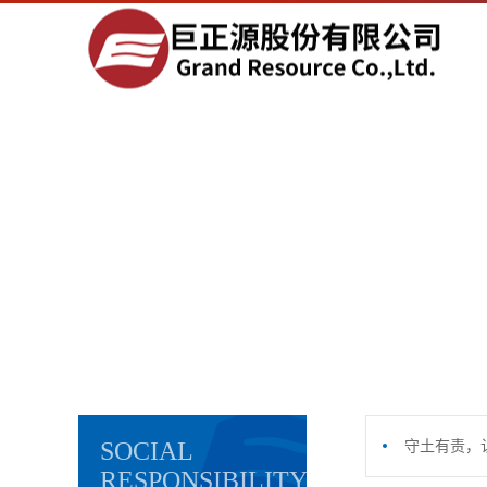
SOCIAL
守土有责，
RESPONSIBILITY