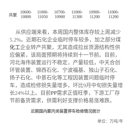
10600-
11000-
10700-
11000-
10900-
11000-
共聚
10800
11050
10900
11300
11200
11200
从供应端来看，本周国内整体库存较上周减
少
5.2%。近期石化企业临时停车较多，加之部分煤
化工
企业转产共聚，尤其造成拉丝货源结构性供
应偏紧，该局面预期将持续到十一节前。目前，
河北海伟装置运行不稳定，产量较低，中天合
创
环管装置、锦西石化、宁波福基、独山子石化、
扬子石化、中景石化等工程因装置问题临时停
车，造成检修损失量增多，环比
9月中旬损失量增
长24%以上。目前
PP
需求正值旺季，下游工厂存
节前备货需求，供需利好支撑价格易涨难跌。
近期国内聚
丙烯
装置停车检修情况统计
单位：万吨
/年